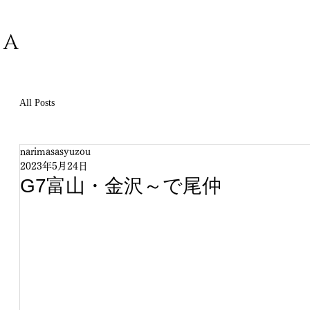
SA
All Posts
narimasasyuzou
2023年5月24日
G7富山・金沢～で尾仲