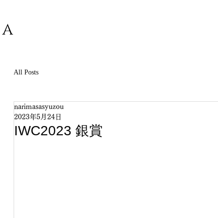
SA
All Posts
narimasasyuzou
2023年5月24日
IWC2023 銀賞